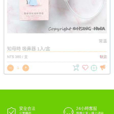
常溫
知母時 吸鼻器 1入/盒
NT$ 380 / 支
缺貨
–
+
安全合法
24小時客服
立案藥商
每周七天，線上諮詢