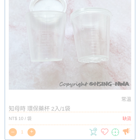
常溫
知母時 環保藥杯 2入/1袋
NT$ 10 / 袋
缺貨
–
+