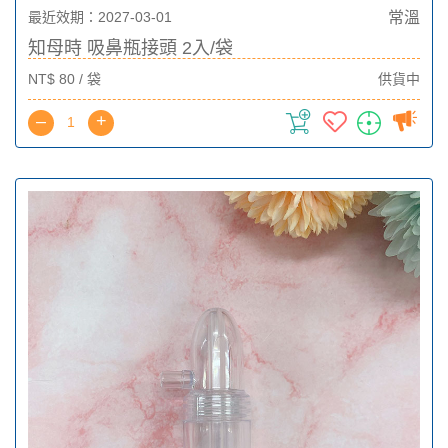
最近效期：2027-03-01
常溫
知母時 吸鼻瓶接頭 2入/袋
NT$ 80 / 袋
供貨中
–
+