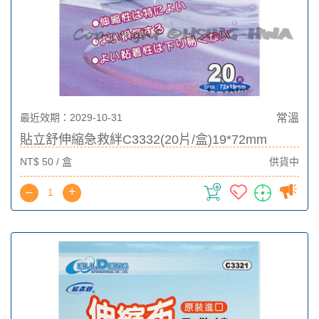
最近效期：2029-10-31
常溫
貼立舒伸縮急救絆C3332(20片/盒)19*72mm
NT$ 50 / 盒
供貨中
–
+