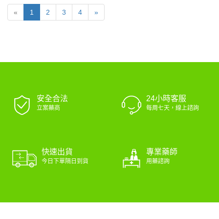
«
1
2
3
4
»
安全合法
24小時客服
立案藥商
每周七天，線上諮詢
專業藥師
快速出貨
用藥諮詢
今日下單隔日到貨