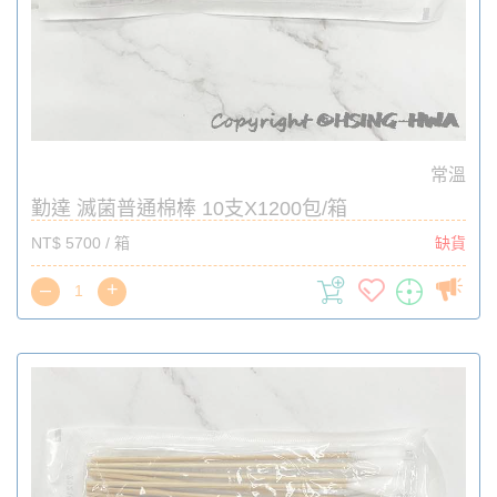
常溫
勤達 滅菌普通棉棒 10支X1200包/箱
NT$ 5700 / 箱
缺貨
–
+