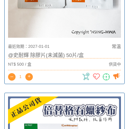
最近效期：2027-01-01
常溫
@史耐輝 除膠片(未滅菌) 50片/盒
NT$ 500 / 盒
供貨中
–
+