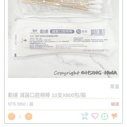
常溫
勤達 滅菌口腔棉棒 10支X800包/箱
NT$ 3950 / 箱
缺貨
–
+