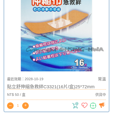
最近效期：2028-10-19
常溫
貼立舒伸縮急救絆C3321(16片/盒)25*72mm
NT$ 50 / 盒
供貨中
–
+