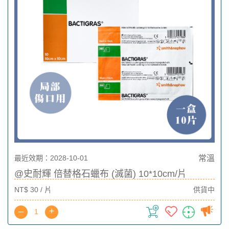
最近效期：2028-10-01
常溫
@史耐輝 倍替格石蠟布 (滅菌) 10*10cm/片
NT$ 30 / 片
供貨中
–
+