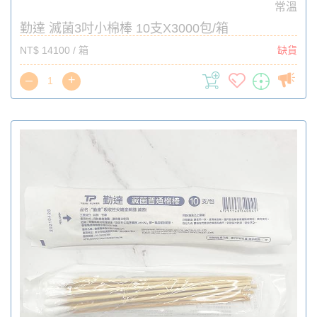
常溫
勤達 滅菌3吋小棉棒 10支X3000包/箱
NT$ 14100 / 箱
缺貨
–
+