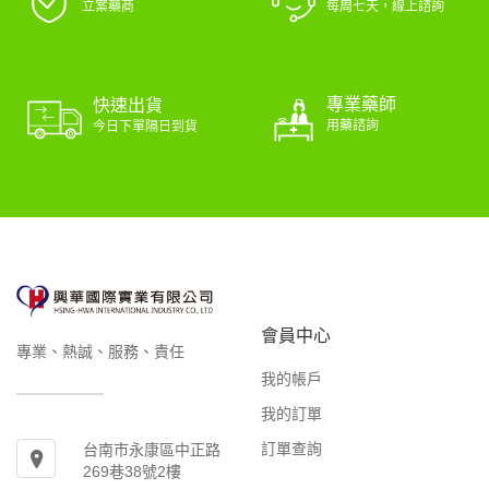
立案藥商
每周七天，線上諮詢
專業藥師
快速出貨
用藥諮詢
今日下單隔日到貨
會員中心
專業、熱誠、服務、責任
我的帳戶
我的訂單
訂單查詢
台南市永康區中正路
269巷38號2樓