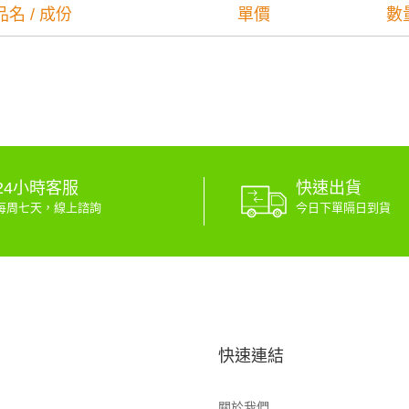
品名 / 成份
單價
數
24小時客服
快速出貨
每周七天，線上諮詢
今日下單隔日到貨
快速連結
關於我們