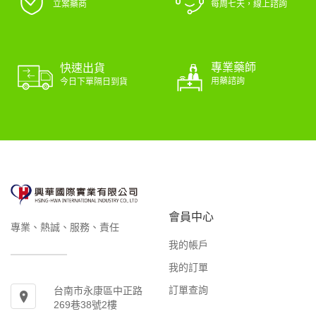
立案藥商
每周七天，線上諮詢
專業藥師
快速出貨
用藥諮詢
今日下單隔日到貨
會員中心
專業、熱誠、服務、責任
我的帳戶
我的訂單
訂單查詢
台南市永康區中正路
269巷38號2樓